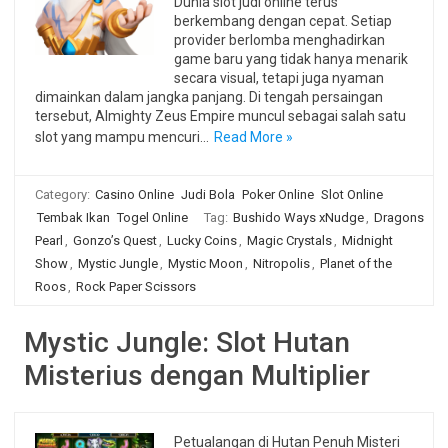
Dunia slot judi online terus
berkembang dengan cepat. Setiap
provider berlomba menghadirkan
game baru yang tidak hanya menarik
secara visual, tetapi juga nyaman
dimainkan dalam jangka panjang. Di tengah persaingan
tersebut, Almighty Zeus Empire muncul sebagai salah satu
slot yang mampu mencuri…
Read More »
Category:
Casino Online
Judi Bola
Poker Online
Slot Online
Tembak Ikan
Togel Online
Tag:
Bushido Ways xNudge
,
Dragons
Pearl
,
Gonzo’s Quest
,
Lucky Coins
,
Magic Crystals
,
Midnight
Show
,
Mystic Jungle
,
Mystic Moon
,
Nitropolis
,
Planet of the
Roos
,
Rock Paper Scissors
Mystic Jungle: Slot Hutan
Misterius dengan Multiplier
Petualangan di Hutan Penuh Misteri