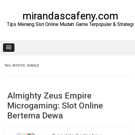
Skip
to
content
mirandascafeny.com
Tips Menang Slot Online Mudah: Game Terpopuler & Strategi
TAG:
MYSTIC JUNGLE
Almighty Zeus Empire
Microgaming: Slot Online
Bertema Dewa