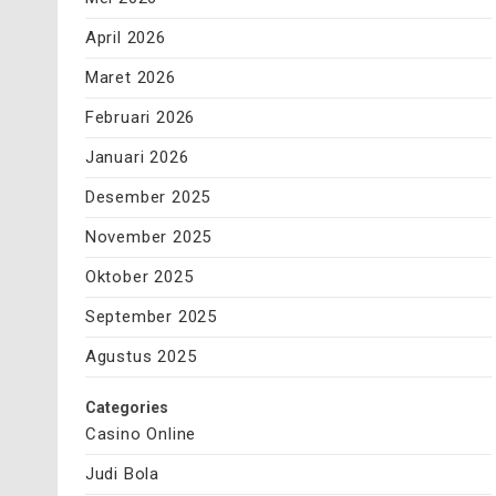
April 2026
Maret 2026
Februari 2026
Januari 2026
Desember 2025
November 2025
Oktober 2025
September 2025
Agustus 2025
Categories
Casino Online
Judi Bola