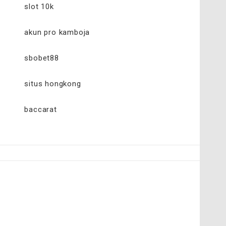
slot 10k
akun pro kamboja
sbobet88
situs hongkong
baccarat