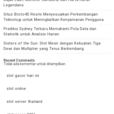
Legendaris
Situs Broto4D Resmi Menyesuaikan Perkembangan
Teknologi untuk Meningkatkan Kenyamanan Pengguna
Prediksi Sydney Terbaru Memahami Pola Data dan
Statistik untuk Analisis Harian
Sisters of the Sun: Slot Mesir dengan Kekuatan Tiga
Dewi dan Multiplier yang Terus Berkembang
Recent Comments
Tidak ada komentar untuk ditampilkan.
slot gacor hari ini
slot online
slot server thailand