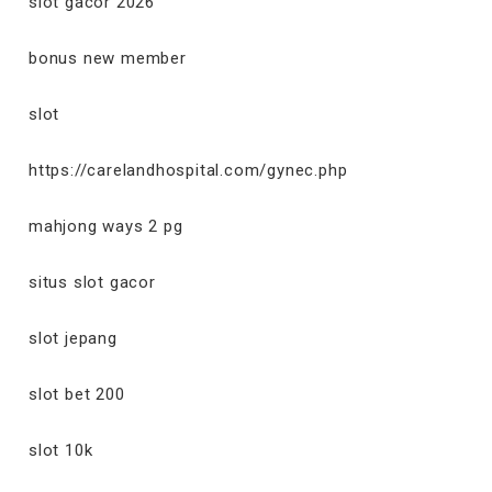
slot gacor 2026
bonus new member
slot
https://carelandhospital.com/gynec.php
mahjong ways 2 pg
situs slot gacor
slot jepang
slot bet 200
slot 10k