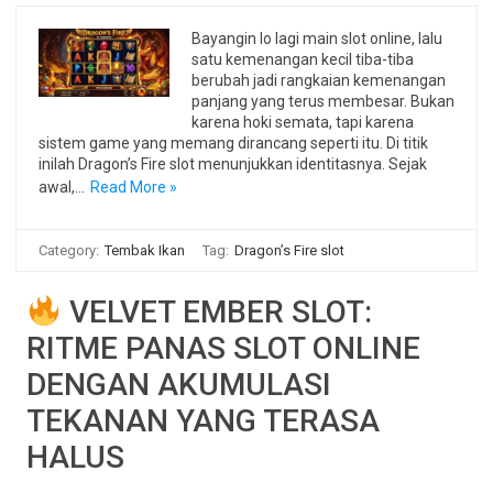
Bayangin lo lagi main slot online, lalu
satu kemenangan kecil tiba-tiba
berubah jadi rangkaian kemenangan
panjang yang terus membesar. Bukan
karena hoki semata, tapi karena
sistem game yang memang dirancang seperti itu. Di titik
inilah Dragon’s Fire slot menunjukkan identitasnya. Sejak
awal,…
Read More »
Category:
Tembak Ikan
Tag:
Dragon’s Fire slot
VELVET EMBER SLOT:
RITME PANAS SLOT ONLINE
DENGAN AKUMULASI
TEKANAN YANG TERASA
HALUS