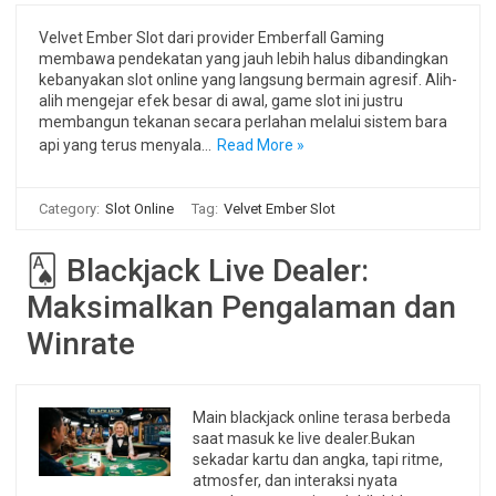
Velvet Ember Slot dari provider Emberfall Gaming
membawa pendekatan yang jauh lebih halus dibandingkan
kebanyakan slot online yang langsung bermain agresif. Alih-
alih mengejar efek besar di awal, game slot ini justru
membangun tekanan secara perlahan melalui sistem bara
api yang terus menyala…
Read More »
Category:
Slot Online
Tag:
Velvet Ember Slot
🂡 Blackjack Live Dealer:
Maksimalkan Pengalaman dan
Winrate
Main blackjack online terasa berbeda
saat masuk ke live dealer.Bukan
sekadar kartu dan angka, tapi ritme,
atmosfer, dan interaksi nyata