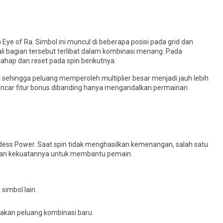
 Eye of Ra. Simbol ini muncul di beberapa posisi pada grid dan
li bagian tersebut terlibat dalam kombinasi menang. Pada
ahap dan reset pada spin berikutnya.
t sehingga peluang memperoleh multiplier besar menjadi jauh lebih
car fitur bonus dibanding hanya mengandalkan permainan
ddess Power. Saat spin tidak menghasilkan kemenangan, salah satu
akan kekuatannya untuk membantu pemain.
imbol lain.
kan peluang kombinasi baru.