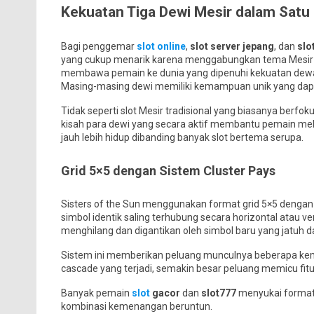
Kekuatan Tiga Dewi Mesir dalam Satu
Bagi penggemar
slot online
,
slot server jepang
, dan
slo
yang cukup menarik karena menggabungkan tema Mesir 
membawa pemain ke dunia yang dipenuhi kekuatan dewa ma
Masing-masing dewi memiliki kemampuan unik yang dap
Tidak seperti slot Mesir tradisional yang biasanya berf
kisah para dewi yang secara aktif membantu pemain mela
jauh lebih hidup dibanding banyak slot bertema serupa.
Grid 5×5 dengan Sistem Cluster Pays
Sisters of the Sun menggunakan format grid 5×5 dengan 
simbol identik saling terhubung secara horizontal atau v
menghilang dan digantikan oleh simbol baru yang jatuh d
Sistem ini memberikan peluang munculnya beberapa ke
cascade yang terjadi, semakin besar peluang memicu fitu
Banyak pemain
slot
gacor
dan
slot777
menyukai format 
kombinasi kemenangan beruntun.