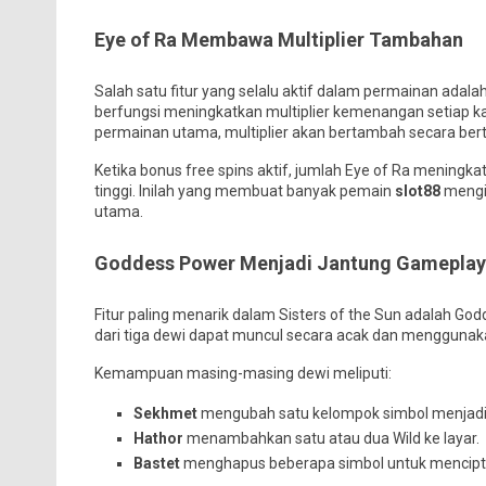
Eye of Ra Membawa Multiplier Tambahan
Salah satu fitur yang selalu aktif dalam permainan adalah
berfungsi meningkatkan multiplier kemenangan setiap ka
permainan utama, multiplier akan bertambah secara bert
Ketika bonus free spins aktif, jumlah Eye of Ra meningka
tinggi. Inilah yang membuat banyak pemain
slot88
mengin
utama.
Goddess Power Menjadi Jantung Gameplay
Fitur paling menarik dalam Sisters of the Sun adalah Go
dari tiga dewi dapat muncul secara acak dan menggun
Kemampuan masing-masing dewi meliputi:
Sekhmet
mengubah satu kelompok simbol menjadi s
Hathor
menambahkan satu atau dua Wild ke layar.
Bastet
menghapus beberapa simbol untuk mencipta