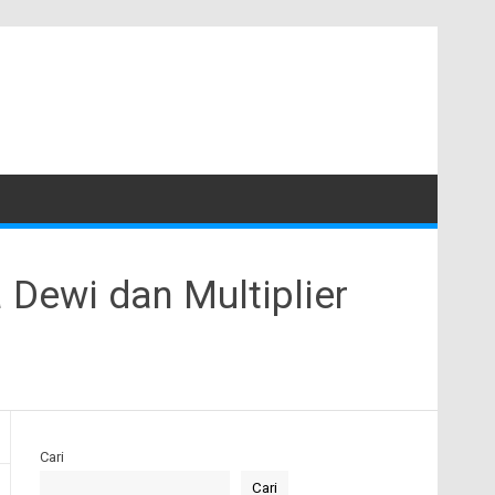
 Dewi dan Multiplier
Cari
Cari