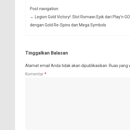
Post navigation
←
Legion Gold Victory!: Slot Romawi Epik dari Play’n G
dengan Gold Re-Spins dan Mega Symbols
Tinggalkan Balasan
Alamat email Anda tidak akan dipublikasikan.
Ruas yang w
Komentar
*