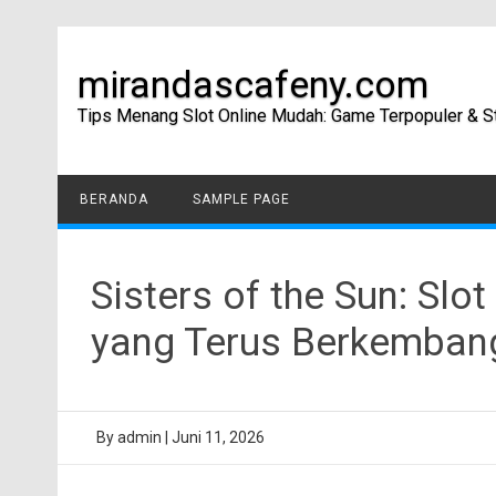
Skip
to
content
mirandascafeny.com
Tips Menang Slot Online Mudah: Game Terpopuler & St
BERANDA
SAMPLE PAGE
Sisters of the Sun: Slo
yang Terus Berkemban
By
admin
|
Juni 11, 2026