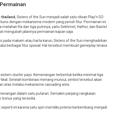
 Permainan
t thailand
, Sisters of the Sun menjadi salah satu rilisan Play’n GO
kuno dengan mekanisme modern yang penuh fitur. Permainan ini
tahari Ra dan tiga putrinya, yaitu Sekhmet, Hathor, dan Bastet.
at mengubah jalannya permainan kapan saja.
okus pada makam atau harta karun, Sisters of the Sun menghadirkan
lui berbagai fitur spesial. Hal tersebut membuat gameplay terasa
sistem cluster pays. Kemenangan terbentuk ketika minimal tiga
ertikal. Setelah kombinasi menang muncul, simbol tersebut akan
ari atas melalui mekanisme cascading wins.
menangan dalam satu putaran. Semakin panjang rangkaian
r bonus yang tersedia.
seperti ini karena satu spin memiliki potensi berkembang menjadi