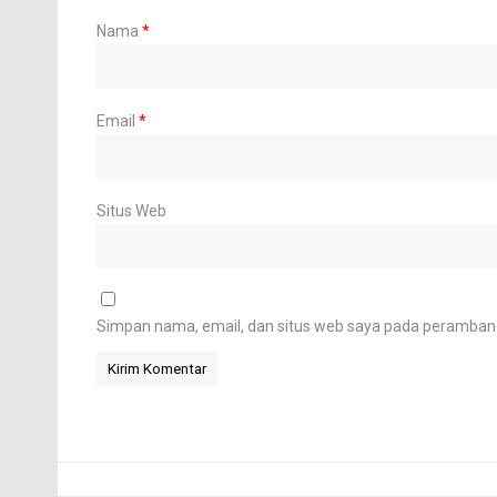
Nama
*
Email
*
Situs Web
Simpan nama, email, dan situs web saya pada peramban i