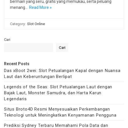
bermain yang seru, grafis yang memukau, serta peluang
menang…
Read More »
Category:
Slot Online
Cari
Cari
Recent Posts
Das xBoot 2wei: Slot Petualangan Kapal dengan Nuansa
Laut dan Keberuntungan Berlipat
Legends of the Seas: Slot Petualangan Laut dengan
Bajak Laut, Monster Samudra, dan Harta Karun
Legendaris
Situs Broto4D Resmi Menyesuaikan Perkembangan
Teknologi untuk Meningkatkan Kenyamanan Pengguna
Prediksi Sydney Terbaru Memahami Pola Data dan