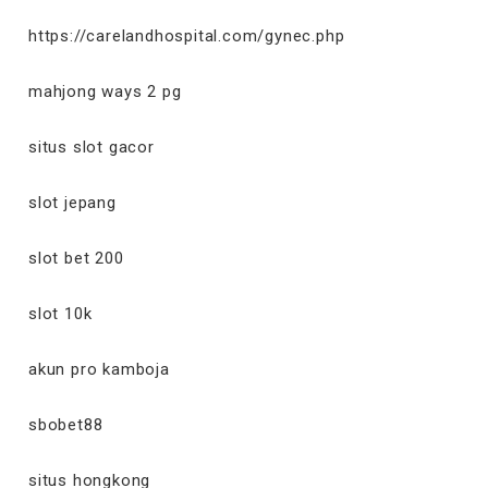
https://carelandhospital.com/gynec.php
mahjong ways 2 pg
situs slot gacor
slot jepang
slot bet 200
slot 10k
akun pro kamboja
sbobet88
situs hongkong