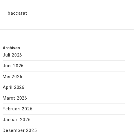
baccarat
Archives
Juli 2026
Juni 2026
Mei 2026
April 2026
Maret 2026
Februari 2026
Januari 2026
Desember 2025