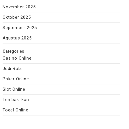
November 2025
Oktober 2025
September 2025
Agustus 2025
Categories
Casino Online
Judi Bola
Poker Online
Slot Online
Tembak Ikan
Togel Online