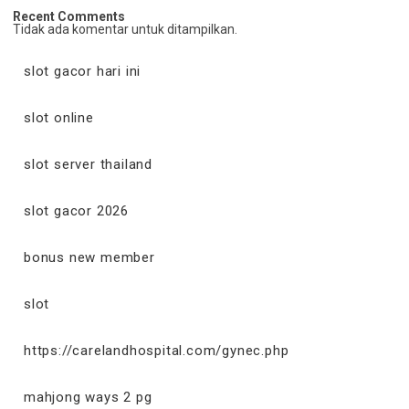
Recent Comments
Tidak ada komentar untuk ditampilkan.
slot gacor hari ini
slot online
slot server thailand
slot gacor 2026
bonus new member
slot
https://carelandhospital.com/gynec.php
mahjong ways 2 pg