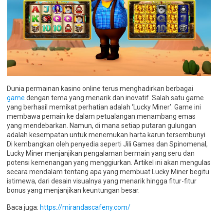
Dunia permainan kasino online terus menghadirkan berbagai
game
dengan tema yang menarik dan inovatif. Salah satu game
yang berhasil memikat perhatian adalah ‘Lucky Miner’. Game ini
membawa pemain ke dalam petualangan menambang emas
yang mendebarkan. Namun, di mana setiap putaran gulungan
adalah kesempatan untuk menemukan harta karun tersembunyi.
Di kembangkan oleh penyedia seperti Jili Games dan Spinomenal,
Lucky Miner menjanjikan pengalaman bermain yang seru dan
potensi kemenangan yang menggiurkan. Artikel ini akan mengulas
secara mendalam tentang apa yang membuat Lucky Miner begitu
istimewa, dari desain visualnya yang menarik hingga fitur-fitur
bonus yang menjanjikan keuntungan besar.
Baca juga:
https://mirandascafeny.com/