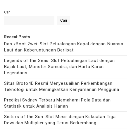
Cari
Cari
Recent Posts
Das xBoot 2wei: Slot Petualangan Kapal dengan Nuansa
Laut dan Keberuntungan Berlipat
Legends of the Seas: Slot Petualangan Laut dengan
Bajak Laut, Monster Samudra, dan Harta Karun
Legendaris
Situs Broto4D Resmi Menyesuaikan Perkembangan
Teknologi untuk Meningkatkan Kenyamanan Pengguna
Prediksi Sydney Terbaru Memahami Pola Data dan
Statistik untuk Analisis Harian
Sisters of the Sun: Slot Mesir dengan Kekuatan Tiga
Dewi dan Multiplier yang Terus Berkembang