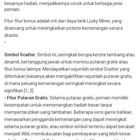
besarnya hadiah, menjadikannya cocok untuk berbagai jenis
pemain.
Fitur-fitur bonus adalah inti dari daya tarik Lucky Miner, yang
dirancang untuk meningkatkan potensi kemenangan secara
drastis:
•
Simbol Scatter
:
Simbol ini, seringkali berupa kereta tambang atau
dinamit, bertanggung jawab untuk memicu putaran gratis atau
fitur bonus lainnya. Mendapatkan sejumlah simbol Scatter yang
ditentukan biasanya akan mengaktifkan sejumlah putaran gratis,
di mana peluang kemenangan seringkali meningkat secara
signifikan [1, 2].
•
Fitur Putaran Gratis
:
Selama putaran gratis, pemain memiliki
kesempatan untuk memenangkan hadiah besar tanpa
mempertaruhkan uang tambahan. Beberapa versi game bahkan
menawarkan pengganda kemenangan yang dapat meningkat
selama putaran gratis, atau simbol-simbol tertentu dapat berubah
menjadi Wild, membuka jalan bagi pembayaran yang lebih besar.