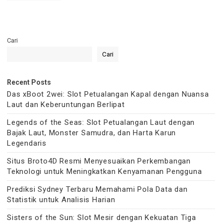
Cari
Cari
Recent Posts
Das xBoot 2wei: Slot Petualangan Kapal dengan Nuansa
Laut dan Keberuntungan Berlipat
Legends of the Seas: Slot Petualangan Laut dengan
Bajak Laut, Monster Samudra, dan Harta Karun
Legendaris
Situs Broto4D Resmi Menyesuaikan Perkembangan
Teknologi untuk Meningkatkan Kenyamanan Pengguna
Prediksi Sydney Terbaru Memahami Pola Data dan
Statistik untuk Analisis Harian
Sisters of the Sun: Slot Mesir dengan Kekuatan Tiga