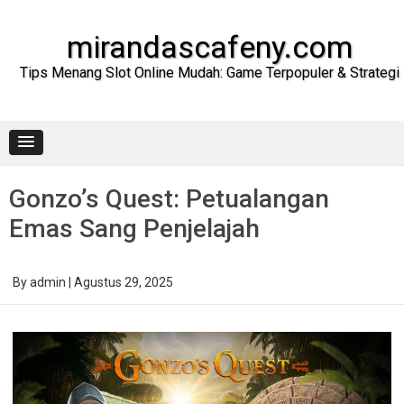
Skip
to
content
mirandascafeny.com
Tips Menang Slot Online Mudah: Game Terpopuler & Strategi
Gonzo’s Quest: Petualangan
Emas Sang Penjelajah
By
admin
|
Agustus 29, 2025