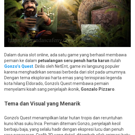
Dalam dunia slot online, ada satu game yang berhasil membawa
pemain ke dalam
petualangan seru penuh harta karun
itulah
Gonzo’s Quest
. Dirilis oleh NetEnt, game ini langsung populer
karena menghadirkan sensasi berbeda dari slot pada umumnya.
Dengan tema eksplorasi harta emas yang terinspirasi legenda
kota hilang Eldorado, Gonzo’s Quest membawa pemain
menyelami kisah sang penjelajah ikonik,
Gonzalo Pizzaro
.
Tema dan Visual yang Menarik
Gonzo’s Quest menampilkan latar hutan tropis dan reruntuhan
kuno khas suku Inca. Pemain ditemani Gonzo, penjelajah kecil
berbaju baja, yang selalu hadir dengan ekspresi lucu dan penuh
rasa penasaran. Grafik 3D yang detail, ditambah efek animasi batu