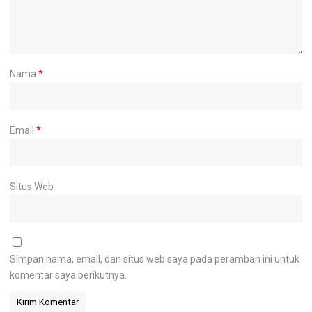
Nama
*
Email
*
Situs Web
Simpan nama, email, dan situs web saya pada peramban ini untuk
komentar saya berikutnya.