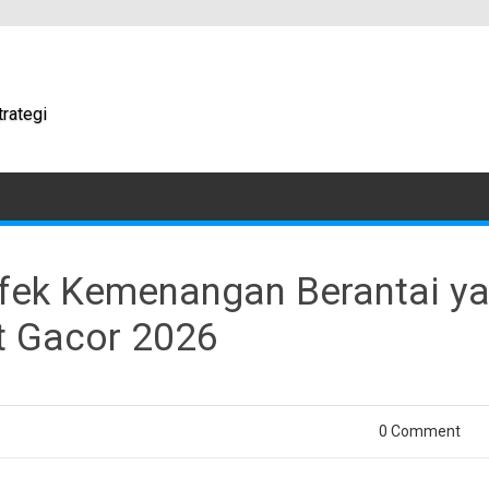
rategi
 Efek Kemenangan Berantai 
t Gacor 2026
0 Comment