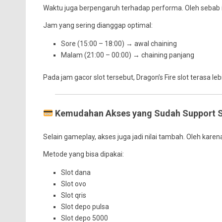
Waktu juga berpengaruh terhadap performa. Oleh sebab i
Jam yang sering dianggap optimal:
Sore (15:00 – 18:00) → awal chaining
Malam (21:00 – 00:00) → chaining panjang
Pada jam gacor slot tersebut, Dragon’s Fire slot terasa leb
Kemudahan Akses yang Sudah Support 
Selain gameplay, akses juga jadi nilai tambah. Oleh karena
Metode yang bisa dipakai:
Slot dana
Slot ovo
Slot qris
Slot depo pulsa
Slot depo 5000