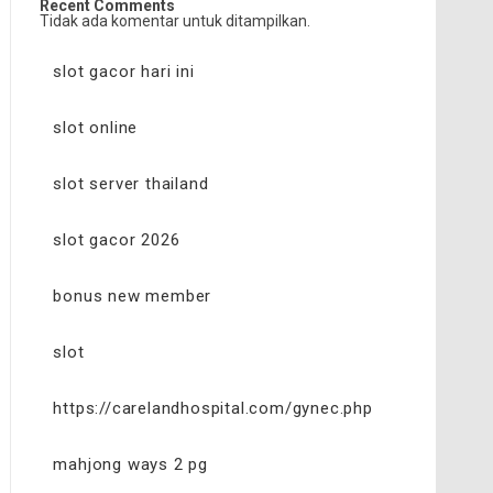
Recent Comments
Tidak ada komentar untuk ditampilkan.
slot gacor hari ini
slot online
slot server thailand
slot gacor 2026
bonus new member
slot
https://carelandhospital.com/gynec.php
mahjong ways 2 pg