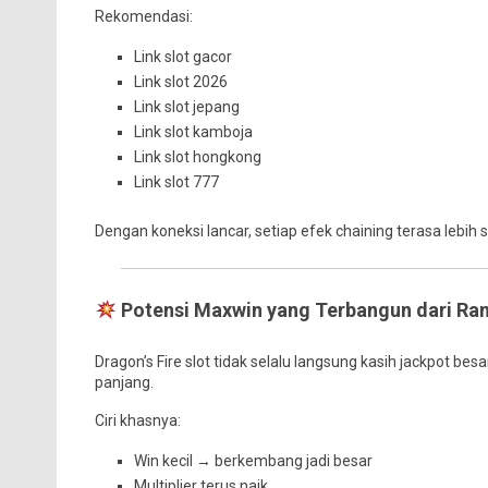
Rekomendasi:
Link slot gacor
Link slot 2026
Link slot jepang
Link slot kamboja
Link slot hongkong
Link slot 777
Dengan koneksi lancar, setiap efek chaining terasa lebih
Potensi Maxwin yang Terbangun dari Ran
Dragon’s Fire slot tidak selalu langsung kasih jackpot 
panjang.
Ciri khasnya:
Win kecil → berkembang jadi besar
Multiplier terus naik