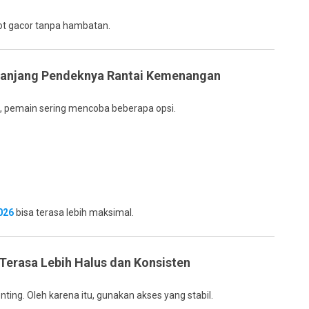
lot gacor tanpa hambatan.
Panjang Pendeknya Rantai Kemenangan
u, pemain sering mencoba beberapa opsi.
026
bisa terasa lebih maksimal.
i Terasa Lebih Halus dan Konsisten
nting. Oleh karena itu, gunakan akses yang stabil.