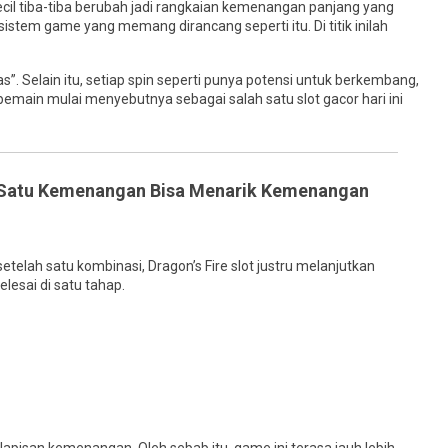
kecil tiba-tiba berubah jadi rangkaian kemenangan panjang yang
istem game yang memang dirancang seperti itu. Di titik inilah
s”. Selain itu, setiap spin seperti punya potensi untuk berkembang,
k pemain mulai menyebutnya sebagai salah satu slot gacor hari ini
t Satu Kemenangan Bisa Menarik Kemenangan
telah satu kombinasi, Dragon’s Fire slot justru melanjutkan
esai di satu tahap.