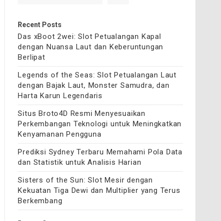
Recent Posts
Das xBoot 2wei: Slot Petualangan Kapal
dengan Nuansa Laut dan Keberuntungan
Berlipat
Legends of the Seas: Slot Petualangan Laut
dengan Bajak Laut, Monster Samudra, dan
Harta Karun Legendaris
Situs Broto4D Resmi Menyesuaikan
Perkembangan Teknologi untuk Meningkatkan
Kenyamanan Pengguna
Prediksi Sydney Terbaru Memahami Pola Data
dan Statistik untuk Analisis Harian
Sisters of the Sun: Slot Mesir dengan
Kekuatan Tiga Dewi dan Multiplier yang Terus
Berkembang