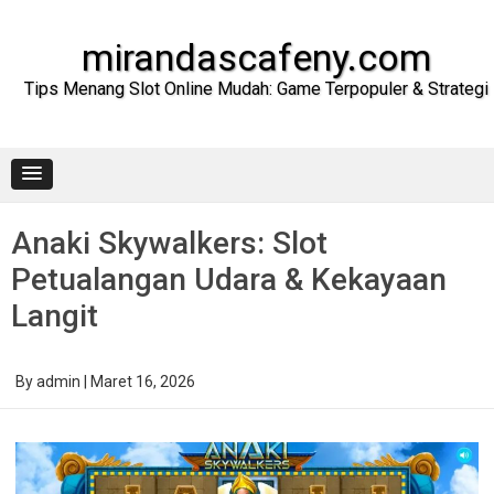
Skip
to
content
mirandascafeny.com
Tips Menang Slot Online Mudah: Game Terpopuler & Strategi
Anaki Skywalkers: Slot
Petualangan Udara & Kekayaan
Langit
By
admin
|
Maret 16, 2026