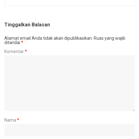
Tinggalkan Balasan
Alamat email Anda tidak akan dipublikasikan.
Ruas yang wajib
ditandai
*
Komentar
*
Nama
*