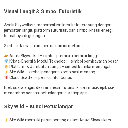
Visual Langit & Simbol Futuristik
Anaki Skywalkers menampilkan latar kota terapung dengan
jembatan langit, platform futuristik, dan simbol kristal energi
bercahaya di gulungan.
Simbol utama dalam permainan ini meliputi:
Anaki Skywalker – simbol premium bernilai tinggi
Kristal Energi & Modul Teknologi – simbol pembayaran besar
Platform & Jembatan Langit – simbol bernilai menengah
Sky Wild – simbol pengganti kombinasi menang
Cloud Scatter – pemicu fitur bonus
Efek suara angin, desiran mesin futuristik, dan musik epik sci-fi
menambah sensasi petualangan di setiap spin.
Sky Wild – Kunci Petualangan
Sky Wild memiliki peran penting dalam Anaki Skywalkers: