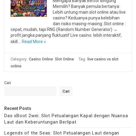
Mengapa Banyak Bettor Bingung
Memilih? Banyak pemula bertanya:
Lebih untung main slot online atau live
casino? Keduanya punya kelebihan
dan risiko masing-masing: Slot online :
cepat, mudah, tapi RNG (Random Number Generator) →
profit jangka panjang fluktuatif Live casino: lebih interaktif,
skill…
Read More »
Category:
Casino Online
Slot Online
Tag:
live casino vs slot
online
Cari
Cari
Recent Posts
Das xBoot 2wei: Slot Petualangan Kapal dengan Nuansa
Laut dan Keberuntungan Berlipat
Legends of the Seas: Slot Petualangan Laut dengan