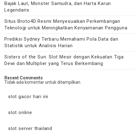
Bajak Laut, Monster Samudra, dan Harta Karun
Legendaris
Situs Broto4D Resmi Menyesuaikan Perkembangan
Teknologi untuk Meningkatkan Kenyamanan Pengguna
Prediksi Sydney Terbaru Memahami Pola Data dan
Statistik untuk Analisis Harian
Sisters of the Sun: Slot Mesir dengan Kekuatan Tiga
Dewi dan Multiplier yang Terus Berkembang
Recent Comments
Tidak ada komentar untuk ditampilkan.
slot gacor hari ini
slot online
slot server thailand