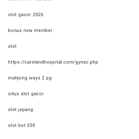
slot gacor 2026
bonus new member
slot
https://carelandhospital.com/gynec.php
mahjong ways 2 pg
situs slot gacor
slot jepang
slot bet 200