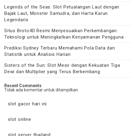
Legends of the Seas: Slot Petualangan Laut dengan
Bajak Laut, Monster Samudra, dan Harta Karun
Legendaris
Situs Broto4D Resmi Menyesuaikan Perkembangan
Teknologi untuk Meningkatkan Kenyamanan Pengguna
Prediksi Sydney Terbaru Memahami Pola Data dan
Statistik untuk Analisis Harian
Sisters of the Sun: Slot Mesir dengan Kekuatan Tiga
Dewi dan Multiplier yang Terus Berkembang
Recent Comments
Tidak ada komentar untuk ditampilkan.
slot gacor hari ini
slot online
slot server thailand