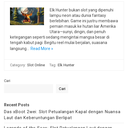
Elk Hunter bukan slot yang dipenuhi
lampu neon atau dunia fantasy
berlebihan. Game ini justru membawa
pemain masuk ke hutan liar Amerika
Utara—sunyi, dingin, dan penuh
ketegangan seperti sedang mengintai mangsa besar di
tengah kabut pagi. Begitu reel mulai berjalan, suasana
langsung…
Read More »
Category:
Slot Online
Tag:
Elk Hunter
Cari
Cari
Recent Posts
Das xBoot 2wei: Slot Petualangan Kapal dengan Nuansa
Laut dan Keberuntungan Berlipat