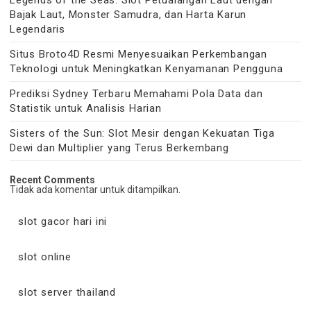
Legends of the Seas: Slot Petualangan Laut dengan
Bajak Laut, Monster Samudra, dan Harta Karun
Legendaris
Situs Broto4D Resmi Menyesuaikan Perkembangan
Teknologi untuk Meningkatkan Kenyamanan Pengguna
Prediksi Sydney Terbaru Memahami Pola Data dan
Statistik untuk Analisis Harian
Sisters of the Sun: Slot Mesir dengan Kekuatan Tiga
Dewi dan Multiplier yang Terus Berkembang
Recent Comments
Tidak ada komentar untuk ditampilkan.
slot gacor hari ini
slot online
slot server thailand