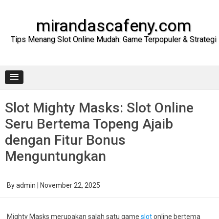
Skip
to
content
mirandascafeny.com
Tips Menang Slot Online Mudah: Game Terpopuler & Strategi
Slot Mighty Masks: Slot Online
Seru Bertema Topeng Ajaib
dengan Fitur Bonus
Menguntungkan
By
admin
|
November 22, 2025
Mighty Masks merupakan salah satu game
slot
online bertema