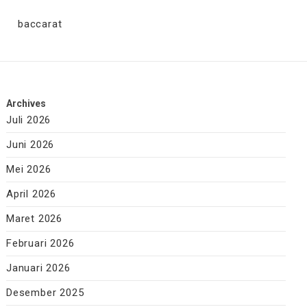
baccarat
Archives
Juli 2026
Juni 2026
Mei 2026
April 2026
Maret 2026
Februari 2026
Januari 2026
Desember 2025