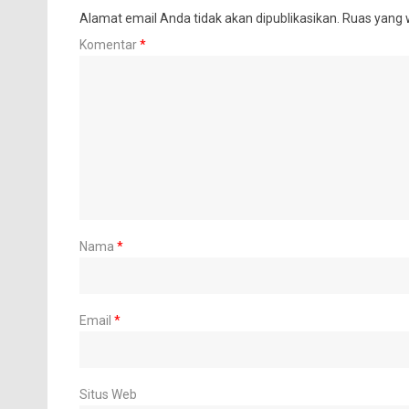
Alamat email Anda tidak akan dipublikasikan.
Ruas yang w
Komentar
*
Nama
*
Email
*
Situs Web