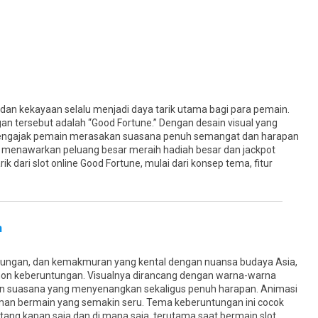
dan kekayaan selalu menjadi daya tarik utama bagi para pemain.
 tersebut adalah “Good Fortune.” Dengan desain visual yang
 mengajak pemain merasakan suasana penuh semangat dan harapan
ga menawarkan peluang besar meraih hadiah besar dan jackpot
k dari slot online Good Fortune, mulai dari konsep tema, fitur
n
tungan, dan kemakmuran yang kental dengan nuansa budaya Asia,
ohon keberuntungan. Visualnya dirancang dengan warna-warna
an suasana yang menyenangkan sekaligus penuh harapan. Animasi
an bermain yang semakin seru. Tema keberuntungan ini cocok
ang kapan saja dan di mana saja, terutama saat bermain slot