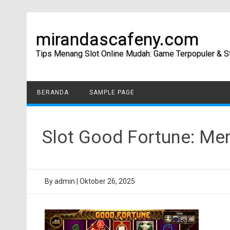
Skip
to
content
mirandascafeny.com
Tips Menang Slot Online Mudah: Game Terpopuler & St
BERANDA
SAMPLE PAGE
Slot Good Fortune: Me
By
admin
|
Oktober 26, 2025