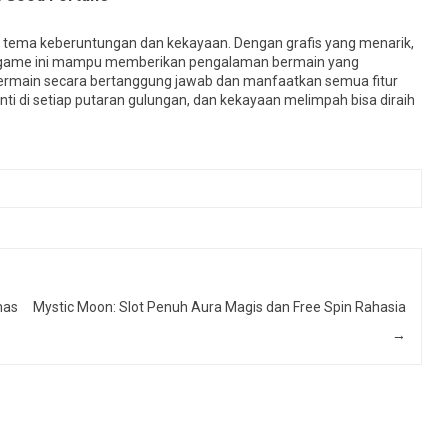
nta tema keberuntungan dan kekayaan. Dengan grafis yang menarik,
ot, game ini mampu memberikan pengalaman bermain yang
ermain secara bertanggung jawab dan manfaatkan semua fitur
i di setiap putaran gulungan, dan kekayaan melimpah bisa diraih
mas
Mystic Moon: Slot Penuh Aura Magis dan Free Spin Rahasia
→