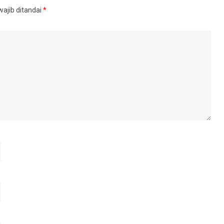
ajib ditandai
*