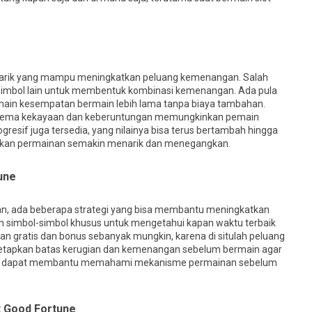
narik yang mampu meningkatkan peluang kemenangan. Salah
simbol lain untuk membentuk kombinasi kemenangan. Ada pula
main kesempatan bermain lebih lama tanpa biaya tambahan.
gan tema kekayaan dan keberuntungan memungkinkan pemain
sif juga tersedia, yang nilainya bisa terus bertambah hingga
adikan permainan semakin menarik dan menegangkan.
une
n, ada beberapa strategi yang bisa membantu meningkatkan
n simbol-simbol khusus untuk mengetahui kapan waktu terbaik
n gratis dan bonus sebanyak mungkin, karena di situlah peluang
 tetapkan batas kerugian dan kemenangan sebelum bermain agar
 demo dapat membantu memahami mekanisme permainan sebelum
t Good Fortune