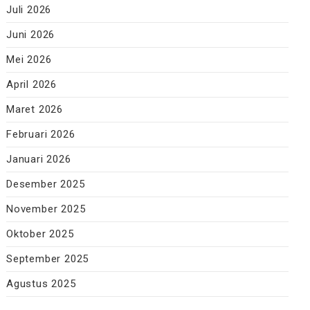
Juli 2026
Juni 2026
Mei 2026
April 2026
Maret 2026
Februari 2026
Januari 2026
Desember 2025
November 2025
Oktober 2025
September 2025
Agustus 2025