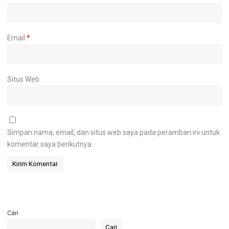
Email
*
Situs Web
Simpan nama, email, dan situs web saya pada peramban ini untuk
komentar saya berikutnya.
Cari
Cari