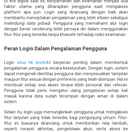
Di era digital saat ini, kenyamanan dan keamanan menjadi dua
faktor utama yang diharapkan pengguna saat mengakses
platform apa pun. Login yang dirancang dengan baik akan
membantu menciptakan pengalaman yang lebih efisien sekaligus
melindungi data pribadi. Pengguna yang memahami alur login
dengan benar cenderung lebih percaya diri dalam menggunakan
fitur-fitur yang tersedia tanpa khawatir terhadap risiko keamanan.
Peran Login Dalam Pengalaman Pengguna
Login
situs hk broto4d
berperan penting dalam membentuk
pengalaman pengguna secara keseluruhan. Dengan login, sistem
dapat mengenali identitas pengguna dan menyesuaikan tampilan
maupun fitur sesuai dengan preferensi yang telah disimpan. Hal ini
membuat setiap sesi akses terasa lebih personal dan relevan.
Pengguna tidak perlu mengatur ulang pengaturan setiap kali
masuk karena data sudah tersimpan dengan aman di dalam
sistem.
Selain itu, login juga memungkinkan pengguna untuk mengakses
fitur lanjutan yang tidak tersedia bagi pengunjung umum. Fitur-
fitur ini biasanya dirancang untuk memberikan nilai tambah,
seperti riwayat aktivitas, pengelolaan akun, serta akses ke