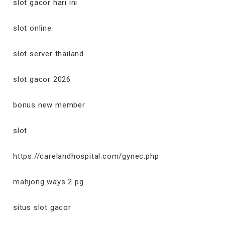
slot gacor hari ini
slot online
slot server thailand
slot gacor 2026
bonus new member
slot
https://carelandhospital.com/gynec.php
mahjong ways 2 pg
situs slot gacor