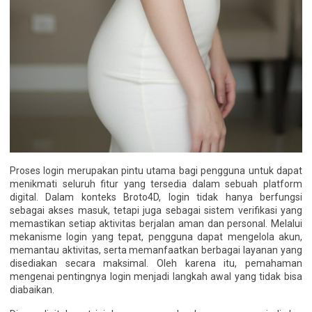
Proses login merupakan pintu utama bagi pengguna untuk dapat
menikmati seluruh fitur yang tersedia dalam sebuah platform
digital. Dalam konteks Broto4D, login tidak hanya berfungsi
sebagai akses masuk, tetapi juga sebagai sistem verifikasi yang
memastikan setiap aktivitas berjalan aman dan personal. Melalui
mekanisme login yang tepat, pengguna dapat mengelola akun,
memantau aktivitas, serta memanfaatkan berbagai layanan yang
disediakan secara maksimal. Oleh karena itu, pemahaman
mengenai pentingnya login menjadi langkah awal yang tidak bisa
diabaikan.