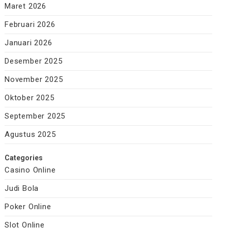
Maret 2026
Februari 2026
Januari 2026
Desember 2025
November 2025
Oktober 2025
September 2025
Agustus 2025
Categories
Casino Online
Judi Bola
Poker Online
Slot Online