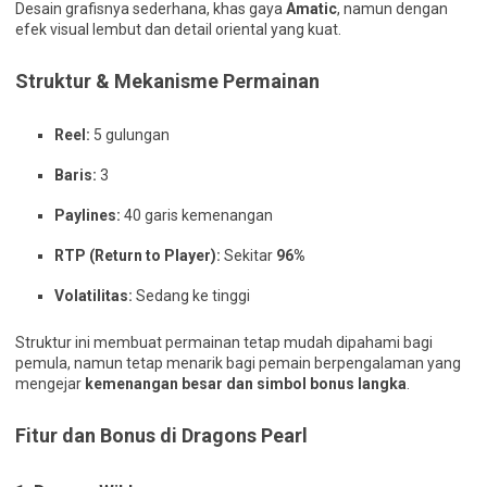
Desain grafisnya sederhana, khas gaya
Amatic
, namun dengan
efek visual lembut dan detail oriental yang kuat.
Struktur & Mekanisme Permainan
Reel:
5 gulungan
Baris:
3
Paylines:
40 garis kemenangan
RTP (Return to Player):
Sekitar
96%
Volatilitas:
Sedang ke tinggi
Struktur ini membuat permainan tetap mudah dipahami bagi
pemula, namun tetap menarik bagi pemain berpengalaman yang
mengejar
kemenangan besar dan simbol bonus langka
.
Fitur dan Bonus di Dragons Pearl