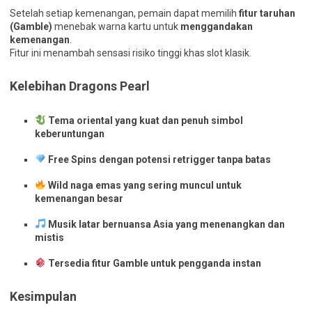
Setelah setiap kemenangan, pemain dapat memilih
fitur taruhan
(Gamble)
menebak warna kartu untuk
menggandakan
kemenangan
.
Fitur ini menambah sensasi risiko tinggi khas slot klasik.
Kelebihan Dragons Pearl
Tema oriental yang kuat dan penuh simbol
keberuntungan
Free Spins dengan potensi retrigger tanpa batas
Wild naga emas yang sering muncul untuk
kemenangan besar
Musik latar bernuansa Asia yang menenangkan dan
mistis
Tersedia fitur Gamble untuk pengganda instan
Kesimpulan