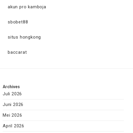
akun pro kamboja
sbobet88
situs hongkong
baccarat
Archives
Juli 2026
Juni 2026
Mei 2026
April 2026