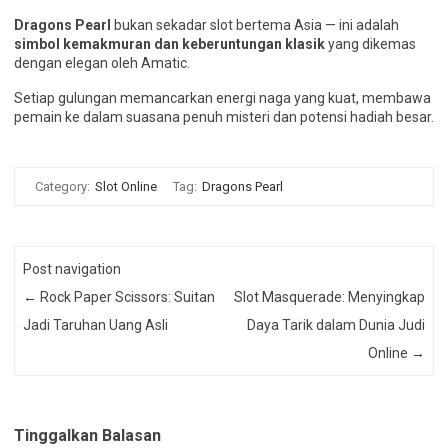
Dragons Pearl
bukan sekadar slot bertema Asia — ini adalah
simbol kemakmuran dan keberuntungan klasik
yang dikemas
dengan elegan oleh Amatic.
Setiap gulungan memancarkan energi naga yang kuat, membawa
pemain ke dalam suasana penuh misteri dan potensi hadiah besar.
Category:
Slot Online
Tag:
Dragons Pearl
Post navigation
←
Rock Paper Scissors: Suitan
Slot Masquerade: Menyingkap
Jadi Taruhan Uang Asli
Daya Tarik dalam Dunia Judi
Online
→
Tinggalkan Balasan