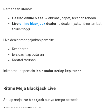
Perbedaan utama:
Casino online biasa
→ animasi, cepat, tekanan rendah
Live
online blackjack
dealer
→ dealer nyata, ritme lambat,
fokus tinggi
Live dealer mengajarkan pemain:
Kesabaran
Evaluasi tiap putaran
Kontrol taruhan
Ini membuat pemain
lebih sadar setiap keputusan
.
Ritme Meja Blackjack Live
Setiap meja
live blackjack
punya tempo berbeda.