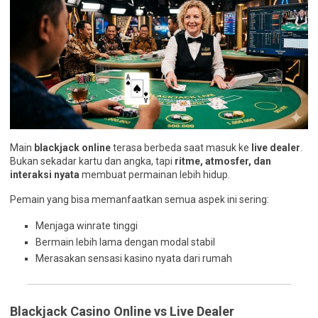
Main
blackjack online
terasa berbeda saat masuk ke
live dealer
.
Bukan sekadar kartu dan angka, tapi
ritme, atmosfer, dan
interaksi nyata
membuat permainan lebih hidup.
Pemain yang bisa memanfaatkan semua aspek ini sering:
Menjaga winrate tinggi
Bermain lebih lama dengan modal stabil
Merasakan sensasi kasino nyata dari rumah
Blackjack Casino Online vs Live Dealer