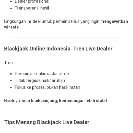
Dealer profesional
Transparansi hasil
Lingkungan ini ideal untuk pemain serius yang ingin
mengawetkan
winrate
.
Blackjack Online Indonesia: Tren Live Dealer
Tren:
Pemain semakin sadar ritme
Tidak tergesa naik taruhan
Fokus ke proses, bukan hasil instan
Hasilnya:
sesi lebih panjang, kemenangan lebih stabil
.
Tips Menang Blackjack Live Dealer