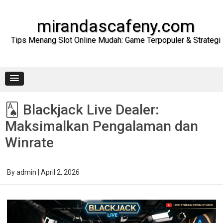
Skip
to
content
mirandascafeny.com
Tips Menang Slot Online Mudah: Game Terpopuler & Strategi
🂡 Blackjack Live Dealer:
Maksimalkan Pengalaman dan
Winrate
By
admin
|
April 2, 2026