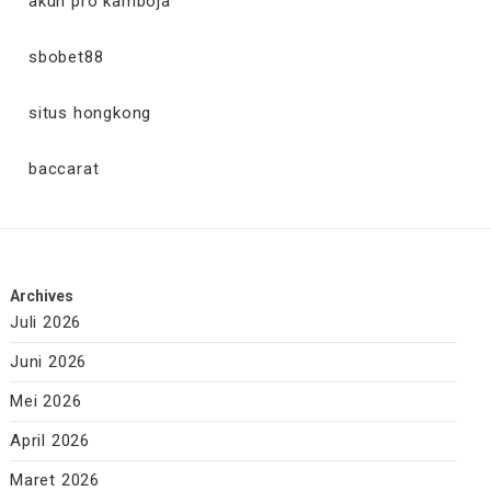
akun pro kamboja
sbobet88
situs hongkong
baccarat
Archives
Juli 2026
Juni 2026
Mei 2026
April 2026
Maret 2026